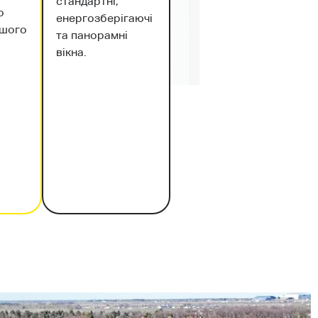
стандартні,
о
енергозберігаючі
ашого
та панорамні
вікна.