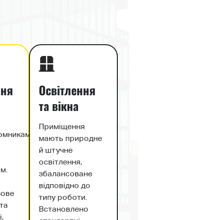
ня
Освітлення
та вікна
Приміщення
омниками,
мають природне
й штучне
освітлення,
м.
збалансоване
відповідно до
зове
типу роботи.
та
Встановлено
,