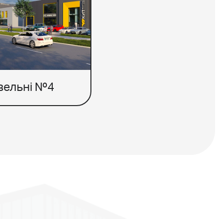
івельні №4