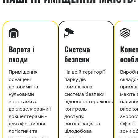
Ворота і
Система
Конст
входи
безпеки
особл
Приміщення
На всій території
Виробн
оснащені
парку діє
складсь
доковими та
комплексна
приміщ
нульовими
система безпеки:
мають 
воротами з
відеоспостереження,
наливну
доклевеллерами і
контроль
висок
докшелтерами -
доступу,
зносост
для ефективної
сигналізація та
Офісні 
логістики та
цілодобова
зони о