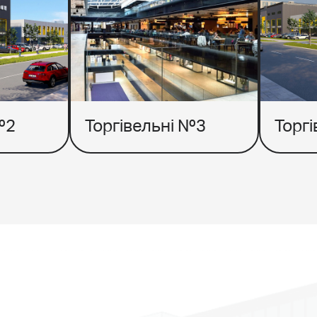
№2
Торгівельні №3
Торг