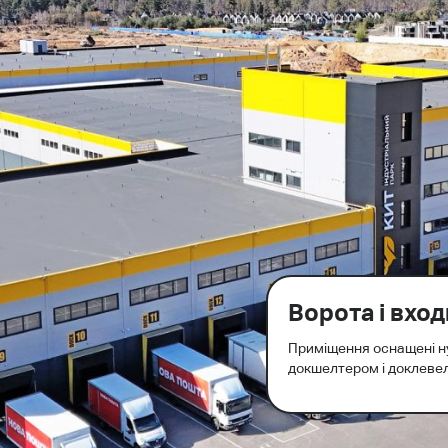
Ворота і вход
Приміщення оснащені н
докшелтером і доклевел