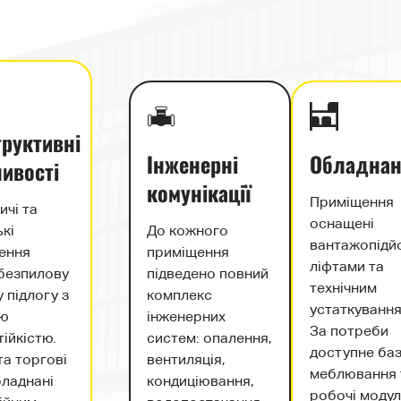
руктивні
Інженерні
Обладнан
ивості
комунікації
Приміщення
ичі та
оснащені
До кожного
кі
вантажопідй
приміщення
ення
ліфтами та
підведено повний
безпилову
технічним
комплекс
 підлогу з
устаткування
інженерних
ою
За потреби
систем: опалення,
ійкістю.
доступне ба
вентиляція,
та торгові
меблювання 
кондиціювання,
бладнані
робочі модулі