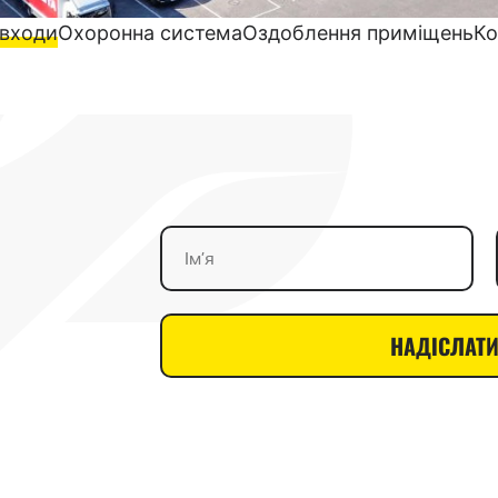
 входи
Охоронна система
Оздоблення приміщень
Ко
НАДІСЛАТИ