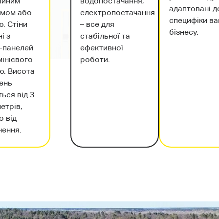
водопостачання,
ійним
адаптовані д
електропостачання
умом або
специфіки в
– все для
. Стіни
бізнесу.
стабільної та
і з
ефективної
ч-панелей
роботи.
мінієвого
ю. Висота
ень
ься від 3
метрів,
о від
чення.