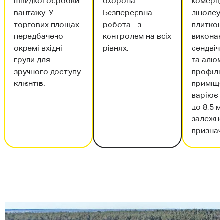
швидкої обробки
охорона.
комерц
вантажу. У
Безперервна
ліноле
торгових площах
робота - з
плиткою
передбачено
контролем на всіх
виконан
окремі вхідні
рівнях.
сендві
групи для
та алю
зручного доступу
профіл
клієнтів.
приміщ
варіюєт
до 8,5 
залежн
призна